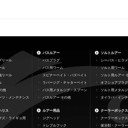
バスルアー
ソルトルアー
グリール
バスプラグ
シーバス・ヒラメ
ール
バス用ワーム
ソルト用ワーム
軸リール
スピナーベイト・バズベイト
ソルト用ルアー 
ル
ラバージグ・チャターベイト
オフショアプラグ
の他
バス用メタルジグ・スプーン
ソルト用メタルジ
ーツ・メンテナンス
バスルアー その他
タイラバ・インチ
ハリス
ルアー用品
クーラーボックス
マズ・ライギョ用
ジグヘッド
クーラーボックス
トレブルフック
保冷剤・クーラー