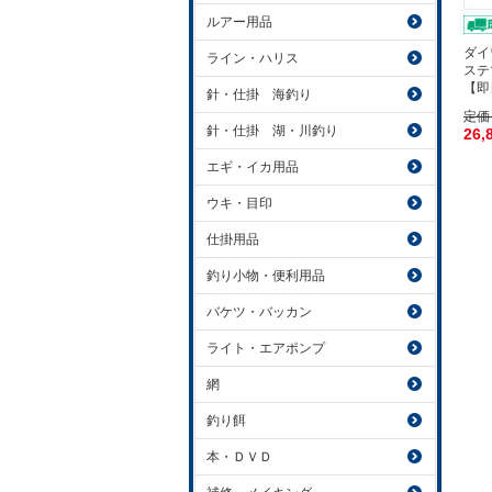
ルアー用品
ダイ
ライン・ハリス
ステ
【即
針・仕掛 海釣り
定価
針・仕掛 湖・川釣り
26,
エギ・イカ用品
ウキ・目印
仕掛用品
釣り小物・便利用品
バケツ・バッカン
ライト・エアポンプ
網
釣り餌
本・ＤＶＤ