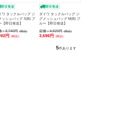
イワ タックルバッグ ジ
ダイワ タックルバッグ ジ
メッシュバッグ S(B) ブ
グメッシュバッグ M(B) ブ
ー【即日発送】
ルー【即日発送】
価：
3,740円
定価：
4,620円
(税込)
(税込)
992円
3,696円
(税込)
(税込)
5
件あります