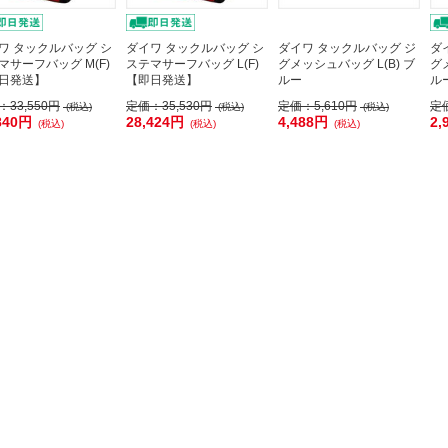
ワ タックルバッグ シ
ダイワ タックルバッグ シ
ダイワ タックルバッグ ジ
ダ
マサーフバッグ M(F)
ステマサーフバッグ L(F)
グメッシュバッグ L(B) ブ
グ
日発送】
【即日発送】
ルー
ル
：
33,550円
定価：
35,530円
定価：
5,610円
定
(税込)
(税込)
(税込)
840円
28,424円
4,488円
2,
(税込)
(税込)
(税込)