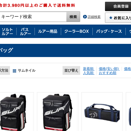
詳細検索
バッグ
新着順
価格(安い順)
価格
示方法
サムネイル
並び替え
人気順
おすすめ順