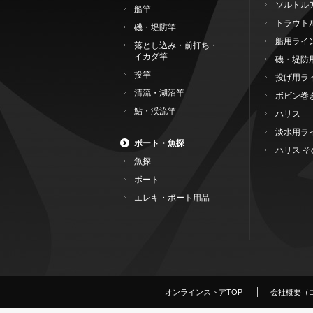
ソルトル
船竿
トラウト
磯・堤防竿
船用ライ
落とし込み・前打ち・
イカダ竿
磯・堤防
投竿
投げ用ラ
清流・湖沼竿
ボビン巻
鮎・渓流竿
ハリス
淡水用ラ
ボート・魚探
ハリス そ
魚探
ボート
エレキ・ボート用品
オンラインストアTOP
会社概要（