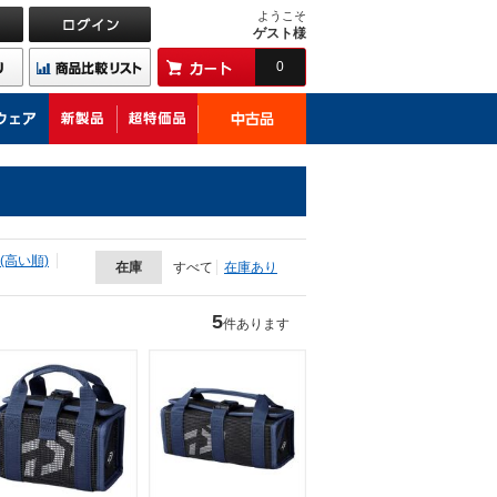
ようこそ
ゲスト様
0
(高い順)
在庫
すべて
在庫あり
5
件あります