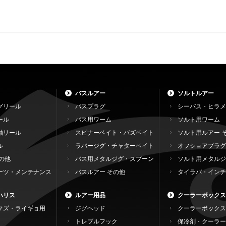
バスルアー
ソルトルアー
グリール
バスプラグ
シーバス・ヒラメ
ール
バス用ワーム
ソルト用ワーム
軸リール
スピナーベイト・バズベイト
ソルト用ルアー 
ル
ラバージグ・チャターベイト
オフショアプラグ
の他
バス用メタルジグ・スプーン
ソルト用メタルジ
ーツ・メンテナンス
バスルアー その他
タイラバ・インチ
ハリス
ルアー用品
クーラーボックス
マズ・ライギョ用
ジグヘッド
クーラーボックス
トレブルフック
保冷剤・クーラー