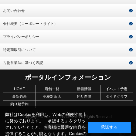
お問い合わせ
会社概要（コーポレートサイト）
プライバシーポリシー
特定商取引について
古物営業法に基づく表記
ポータルインフォメーション
HOME
店舗一覧
新着情報
イベント予定
最新釣果
免税対応店
釣り自慢
タイドグラフ
釣り船予約
弊社はCookieを利用し、Webの利便性向上
Copyright © World sports Co.,Ltd. All Rights Reserved.
に努めております。「承認する」をクリッ
クしていただくと、お客様に最適な内容を
承諾する
提供することが可能となります。Cookieの