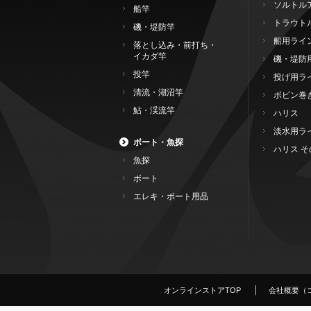
ソルトル
船竿
トラウト
磯・堤防竿
船用ライ
落とし込み・前打ち・
イカダ竿
磯・堤防
投竿
投げ用ラ
清流・湖沼竿
ボビン巻
鮎・渓流竿
ハリス
淡水用ラ
ボート・魚探
ハリス そ
魚探
ボート
エレキ・ボート用品
オンラインストアTOP
会社概要（