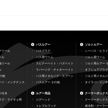
バスルアー
ソルトルアー
グリール
バスプラグ
シーバス・ヒラメ
ール
バス用ワーム
ソルト用ワーム
軸リール
スピナーベイト・バズベイト
ソルト用ルアー 
ル
ラバージグ・チャターベイト
オフショアプラグ
の他
バス用メタルジグ・スプーン
ソルト用メタルジ
ーツ・メンテナンス
バスルアー その他
タイラバ・インチ
ハリス
ルアー用品
クーラーボックス
マズ・ライギョ用
ジグヘッド
クーラーボックス
トレブルフック
保冷剤・クーラー