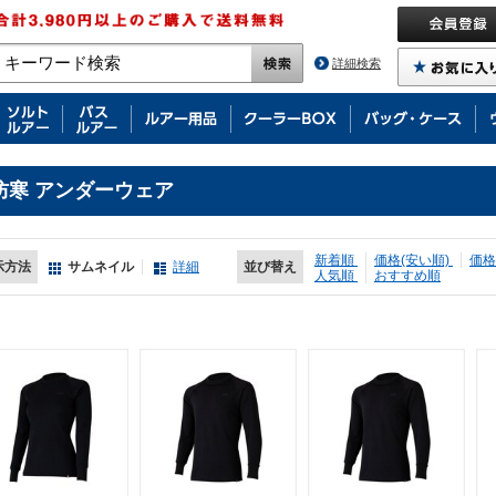
詳細検索
防寒 アンダーウェア
新着順
価格(安い順)
価格
示方法
サムネイル
詳細
並び替え
人気順
おすすめ順