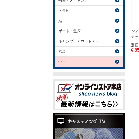
補修・メイキング
ヘラ鮒
鮎
ボート・魚探
ダイワ
テッ
キャンプ・アウトドアー
定価
6,9
福袋
中古