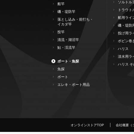
ソルトル
船竿
トラウト
磯・堤防竿
船用ライ
落とし込み・前打ち・
イカダ竿
磯・堤防
投竿
投げ用ラ
清流・湖沼竿
ボビン巻
鮎・渓流竿
ハリス
淡水用ラ
ボート・魚探
ハリス そ
魚探
ボート
エレキ・ボート用品
オンラインストアTOP
会社概要（