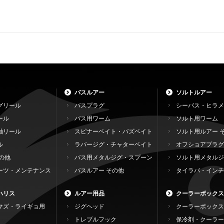
バスルアー
ソルトルアー
グリール
バスプラグ
シーバス・ヒラメ
ール
バス用ワーム
ソルト用ワーム
軸リール
スピナーベイト・バズベイト
ソルト用ルアー 
ル
ラバージグ・チャターベイト
オフショアプラグ
の他
バス用メタルジグ・スプーン
ソルト用メタルジ
ーツ・メンテナンス
バスルアー その他
タイラバ・インチ
ハリス
ルアー用品
クーラーボックス
マズ・ライギョ用
ジグヘッド
クーラーボックス
トレブルフック
保冷剤・クーラー