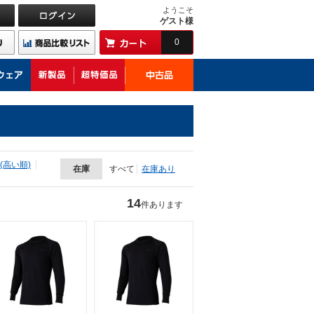
ようこそ
ゲスト様
0
(高い順)
在庫
すべて
在庫あり
14
件あります