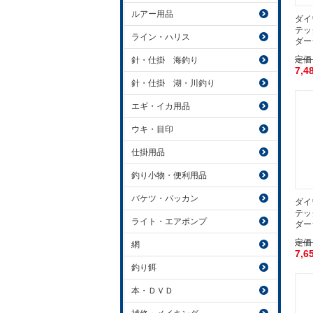
ルアー用品
ダイワ
テッ
ライン・ハリス
ダー
定価
針・仕掛 海釣り
7,4
針・仕掛 湖・川釣り
エギ・イカ用品
ウキ・目印
仕掛用品
釣り小物・便利用品
バケツ・バッカン
ダイワ
テッ
ライト・エアポンプ
ダー
定価
網
7,6
釣り餌
本・ＤＶＤ