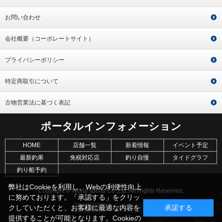
お問い合わせ
会社概要（コーポレートサイト）
プライバシーポリシー
特定商取引について
古物営業法に基づく表記
ポータルインフォメーション
HOME
店舗一覧
新着情報
イベント予定
最新釣果
免税対応店
釣り自慢
タイドグラフ
釣り船予約
弊社はCookieを利用し、Webの利便性向上
Copyright © World sports Co.,Ltd. All Rights Reserved.
に努めております。「承認する」をクリッ
クしていただくと、お客様に最適な内容を
承諾する
提供することが可能となります。Cookieの