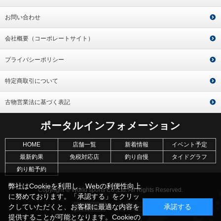
お問い合わせ
会社概要（コーポレートサイト）
プライバシーポリシー
特定商取引について
古物営業法に基づく表記
ポータルインフォメーション
HOME
店舗一覧
新着情報
イベント予定
最新釣果
免税対応店
釣り自慢
タイドグラフ
釣り船予約
弊社はCookieを利用し、Webの利便性向上
Copyright © World sports Co.,Ltd. All Rights Reserved.
に努めております。「承認する」をクリッ
クしていただくと、お客様に最適な内容を
承諾する
提供することが可能となります。Cookieの