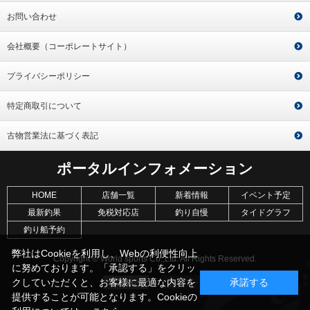
お問い合わせ
会社概要（コーポレートサイト）
プライバシーポリシー
特定商取引について
古物営業法に基づく表記
ポータルインフォメーション
HOME
店舗一覧
新着情報
イベント予定
最新釣果
免税対応店
釣り自慢
タイドグラフ
釣り船予約
弊社はCookieを利用し、Webの利便性向上
Copyright © World sports Co.,Ltd. All Rights Reserved.
に努めております。「承認する」をクリッ
クしていただくと、お客様に最適な内容を
承諾する
提供することが可能となります。Cookieの