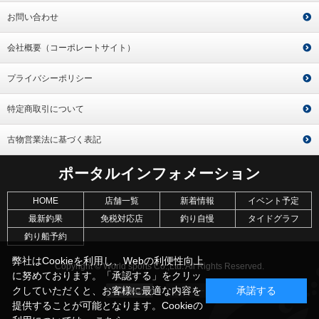
お問い合わせ
会社概要（コーポレートサイト）
プライバシーポリシー
特定商取引について
古物営業法に基づく表記
ポータルインフォメーション
HOME
店舗一覧
新着情報
イベント予定
最新釣果
免税対応店
釣り自慢
タイドグラフ
釣り船予約
弊社はCookieを利用し、Webの利便性向上
Copyright © World sports Co.,Ltd. All Rights Reserved.
に努めております。「承認する」をクリッ
クしていただくと、お客様に最適な内容を
承諾する
提供することが可能となります。Cookieの