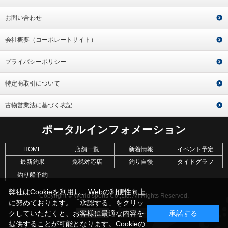
お問い合わせ
会社概要（コーポレートサイト）
プライバシーポリシー
特定商取引について
古物営業法に基づく表記
ポータルインフォメーション
HOME
店舗一覧
新着情報
イベント予定
最新釣果
免税対応店
釣り自慢
タイドグラフ
釣り船予約
弊社はCookieを利用し、Webの利便性向上
Copyright © World sports Co.,Ltd. All Rights Reserved.
に努めております。「承認する」をクリッ
クしていただくと、お客様に最適な内容を
承諾する
提供することが可能となります。Cookieの