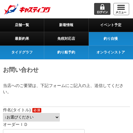
店舗一覧
新着情報
イベント予定
最新釣果
免税対応店
釣り自慢
タイドグラフ
釣り船予約
オンラインストア
お問い合わせ
当店へのご要望は、下記フォームにご記入の上、送信してくださ
い。
件名(タイトル)
オーダーＩＤ