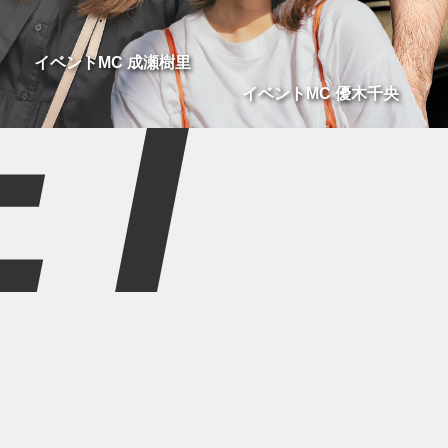
ET
イベントMC 成瀬樹里
イベントMC 優木千央