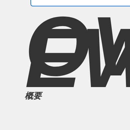
O
E
概要