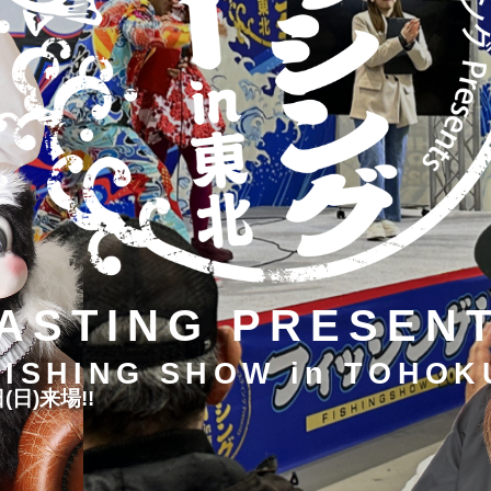
ASTING PRESEN
FISHING SHOW in TOHOK
(日)来場!!