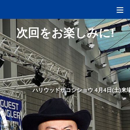
次回をお楽しみに!
ハリウッドザコシショウ 4月4日(土)来場