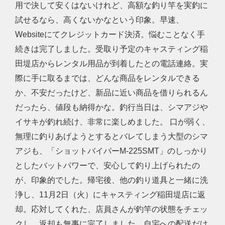
用で決して安くはないけれど、高額な釣り竿を実釣に
試せるなら、高くないかなという印象。早速、
Websiteにてクレジットカード決済。悩むことなく手
続きは完了しました。受取り予定のキャスティング稲
田堤店からレンタル用品が到着したとの電話連絡。実
際に手に取るまでは、どんな商品をレンタルできる
か、不安だったけど、新品に近い商品を借りられるん
だったら、値段も納得かな。釣行当日は、シマアジや
イサキが釣れ続け、非常に楽しめました。 口が弱く、
無理に釣りあげようとするとバレてしまう大型のシマ
アジも、「ショットバイパーM-225SMT」のしっかり
としたバットパワーで、安心して釣り上げられたの
が、印象的でした。帰宅後、他の釣り道具と一緒に洗
浄し、11月2日（火）にキャスティング稲田堤店に返
却。応対してくれた、店員さんが釣竿の状態をチェッ
クし、返却も無事に完了しました。自宅への配送だけ